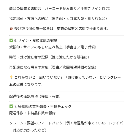
商品の
伝票との照合
（バーコード読み取り／手書きサイン対応）
指定場所・方法への納品（置き配・カゴ車入替・棚入れなど）
受け取り側の第一印象は、
荷物の状態と応対
で決まります。
6. サイン・受領確認の徹底
受領印・サインのもらい忘れ防止（手書き／電子受領）
時間・受け渡し者の記録（誰に渡したかを明確に）
再配達になる場合の対応（理由／次回希望時間の記録）
これがないと「届いていない」「受け取っていない」という
クレー
ムの火種
になります。
配送後の確認事項（帰庫・報告）
7. 帰庫時の業務報告・不備チェック
配送件数・未納品件数の報告
クレーム・要望のフィードバック（例：常温品が冷えていた、ドライバ
ー対応が良かったなど）