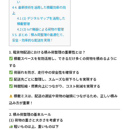
い
4
4. 最新技術を活用した積載効率の向
上
4.1
(1) デジタルマップを活用した
積載管理
4.2
(2) IoT機器による荷物の管理
5
5. まとめ：積み荷整理の最適化で、
安全・効率的な配送を実現！
1. 軽貨物配送における積み荷整理の重要性とは？
積載スペースを有効活用し、できるだけ多くの荷物を積めるように
する
荷崩れを防ぎ、走行中の安全性を確保する
配送先ごとに整理し、スムーズな荷下ろしを実現する
時間短縮・燃費向上につながり、コスト削減を実現する
積載ミスは、配送の遅延や荷物の破損につながるため、正しい積み
込み方が重要！
2. 積み荷整理の基本ルール
(1) 荷物の重さと大きさを考慮する
軽いものは上、重いものは下