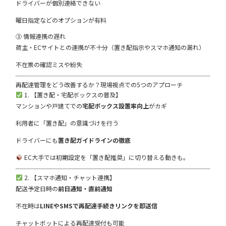
ドライバーが個別連絡できない
曜日指定などのオプションが有料
③ 情報連携の遅れ
荷主・ECサイトとの連携が不十分（置き配指示やスマホ通知の漏れ）
不在票の確認ミスや紛失
再配達管理をどう改善するか？現場視点での5つのアプローチ
1. 【置き配・宅配ボックスの普及】
マンションや戸建てでの
宅配ボックス設置率向上
がカギ
利用者に「置き配」の意識づけを行う
ドライバーにも
置き配ガイドラインの徹底
EC大手では初期設定を「置き配推奨」に切り替える動きも。
2. 【スマホ通知・チャット連携】
配送予定日時の
前日通知・直前通知
不在時は
LINEやSMSで再配達手続きリンクを即送信
チャットボットによる再配達受付も可能