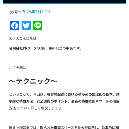
投稿日
2025年3月17日
Facebook
Twitter
Line
皆さんこんにちは！
合同会社PRO・STAGE
、更新担当の中西です。
さて今回は
～テクニック～
ということで、今回は、
軽貨物配送における積み荷の整理術の基本、効
率的な積載方法、安全運搬のポイント、最新の積載技術やツールの活用
方法
について詳しく解説します♪
軽貨物配送業では、
限られた車両スペースを最大限活用し、効率的に積