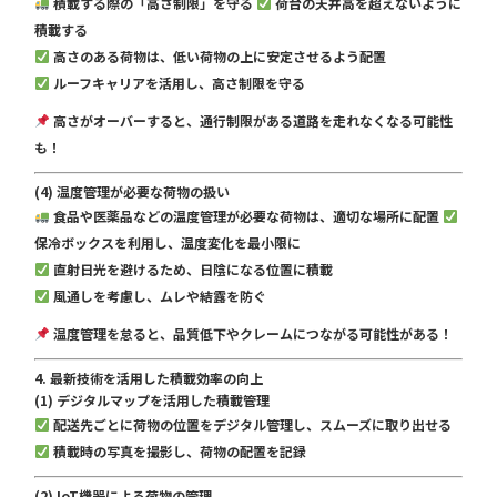
積載する際の「高さ制限」を守る
荷台の天井高を超えないように
積載する
高さのある荷物は、低い荷物の上に安定させるよう配置
ルーフキャリアを活用し、高さ制限を守る
高さがオーバーすると、通行制限がある道路を走れなくなる可能性
も！
(4) 温度管理が必要な荷物の扱い
食品や医薬品などの温度管理が必要な荷物は、適切な場所に配置
保冷ボックスを利用し、温度変化を最小限に
直射日光を避けるため、日陰になる位置に積載
風通しを考慮し、ムレや結露を防ぐ
温度管理を怠ると、品質低下やクレームにつながる可能性がある！
4. 最新技術を活用した積載効率の向上
(1) デジタルマップを活用した積載管理
配送先ごとに荷物の位置をデジタル管理し、スムーズに取り出せる
積載時の写真を撮影し、荷物の配置を記録
(2) IoT機器による荷物の管理