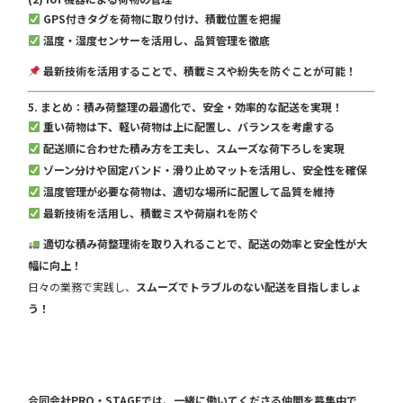
GPS付きタグを荷物に取り付け、積載位置を把握
温度・湿度センサーを活用し、品質管理を徹底
最新技術を活用することで、積載ミスや紛失を防ぐことが可能！
5. まとめ：積み荷整理の最適化で、安全・効率的な配送を実現！
重い荷物は下、軽い荷物は上に配置し、バランスを考慮する
配送順に合わせた積み方を工夫し、スムーズな荷下ろしを実現
ゾーン分けや固定バンド・滑り止めマットを活用し、安全性を確保
温度管理が必要な荷物は、適切な場所に配置して品質を維持
最新技術を活用し、積載ミスや荷崩れを防ぐ
適切な積み荷整理術を取り入れることで、配送の効率と安全性が大
幅に向上！
日々の業務で実践し、
スムーズでトラブルのない配送を目指しましょ
う！
合同会社PRO・STAGEでは、一緒に働いてくださる仲間を募集中で