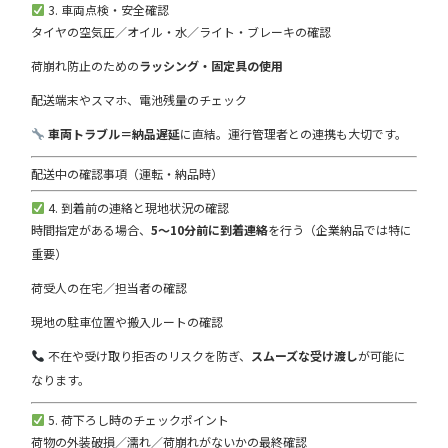
3. 車両点検・安全確認
タイヤの空気圧／オイル・水／ライト・ブレーキの確認
荷崩れ防止のための
ラッシング・固定具の使用
配送端末やスマホ、電池残量のチェック
車両トラブル＝納品遅延
に直結。運行管理者との連携も大切です。
配送中の確認事項（運転・納品時）
4. 到着前の連絡と現地状況の確認
時間指定がある場合、
5〜10分前に到着連絡
を行う（企業納品では特に
重要）
荷受人の在宅／担当者の確認
現地の駐車位置や搬入ルートの確認
不在や受け取り拒否のリスクを防ぎ、
スムーズな受け渡し
が可能に
なります。
5. 荷下ろし時のチェックポイント
荷物の外装破損／濡れ／荷崩れがないかの最終確認