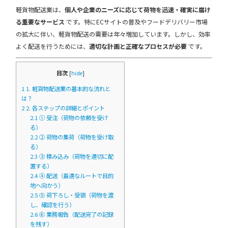
軽貨物配送業は、
個人や企業のニーズに応じて荷物を迅速・確実に届け
る重要なサービス
です。特にECサイトの普及やフードデリバリー市場
の拡大に伴い、軽貨物配送の需要は年々増加しています。しかし、効率
よく配送を行うためには、
適切な計画と正確なプロセスが必要
です。
目次
[
hide
]
1
1. 軽貨物配送業の基本的な流れと
は？
2
2. 各ステップの詳細とポイント
2.1
① 受注（荷物の依頼を受け
る）
2.2
② 荷物の集荷（荷物を受け取
る）
2.3
③ 積み込み（荷物を適切に配
置する）
2.4
④ 配送（最適なルートで目的
地へ向かう）
2.5
⑤ 荷下ろし・受領（荷物を渡
し、確認を行う）
2.6
⑥ 業務報告（配送完了の記録
を残す）