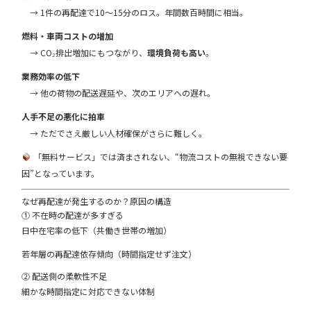
→ 1件の再配達で10〜15分のロス。年間数百時間に相当。
燃料・車両コストの増加
→ CO₂排出増加にもつながり、
環境負荷も高い
。
業務効率の低下
→ 他の荷物の配送遅延や、次のエリアへの遅れ。
人手不足の悪化に拍車
→ ただでさえ厳しい人材確保がさらに難しく。
「無料サービス」では済まされない、“物流コストの無視できない要
因”となっています。
なぜ再配達が発生するのか？原因の構造
① 不在時の配達が多すぎる
日中在宅率の低下（共働き世帯の増加）
若年層の再配達依存傾向（時間指定せず注文）
② 配送側の柔軟性不足
細かな時間指定に対応できない体制