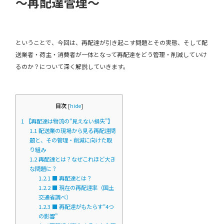
～再配達管理～
ということで、今回は、再配達が引き起こす問題とその実態、そして配
送業者・荷主・消費者が一体となって再配達をどう管理・削減していけ
るのか？について深く解説していきます。
目次
[
hide
]
1
【再配達は物流の“見えない損失”】
1.1
配送業の現場から見る再配達問
題と、その管理・削減に向けた取
り組み
1.2
再配達とは？なぜこれほど大き
な問題に？
1.2.1
■ 再配達とは？
1.2.2
■ 現在の再配達率（国土
交通省調べ）
1.2.3
■ 再配達がもたらす“4つ
の影響”