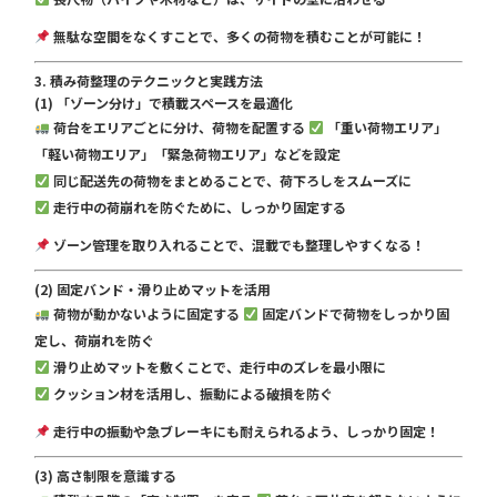
無駄な空間をなくすことで、多くの荷物を積むことが可能に！
3. 積み荷整理のテクニックと実践方法
(1) 「ゾーン分け」で積載スペースを最適化
荷台をエリアごとに分け、荷物を配置する
「重い荷物エリア」
「軽い荷物エリア」「緊急荷物エリア」などを設定
同じ配送先の荷物をまとめることで、荷下ろしをスムーズに
走行中の荷崩れを防ぐために、しっかり固定する
ゾーン管理を取り入れることで、混載でも整理しやすくなる！
(2) 固定バンド・滑り止めマットを活用
荷物が動かないように固定する
固定バンドで荷物をしっかり固
定し、荷崩れを防ぐ
滑り止めマットを敷くことで、走行中のズレを最小限に
クッション材を活用し、振動による破損を防ぐ
走行中の振動や急ブレーキにも耐えられるよう、しっかり固定！
(3) 高さ制限を意識する