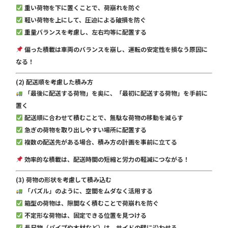
重い荷物を下に置くことで、荷崩れを防ぐ
軽い荷物を上にして、圧迫による破損を防ぐ
重量バランスを考慮し、左右均等に配置する
偏った積載は車両のバランスを崩し、運転の安定性を損なう原因に
なる！
(2) 配送順を考慮した積み方
「最後に配送する荷物」を奥に、「最初に配送する荷物」を手前に
置く
配送順に合わせて積むことで、無駄な荷物の移動を減らす
急ぎの荷物を取り出しやすい場所に配置する
複数の配送先がある場合、積み方の計画を事前に立てる
効率的な積載は、配送時間の短縮と労力の軽減につながる！
(3) 荷物の形状を考慮して積み込む
「パズル」のように、空間をムダなく活用する
箱型の荷物は、隙間なく積むことで荷崩れを防ぐ
不定形な荷物は、固定できる位置を見つける
長尺物（パイプや木材など）は、サイドの壁に沿わせる