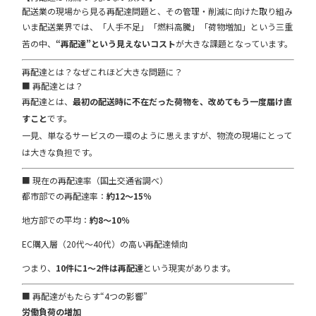
配送業の現場から見る再配達問題と、その管理・削減に向けた取り組み
いま配送業界では、「人手不足」「燃料高騰」「荷物増加」という三重
苦の中、
“再配達”という見えないコスト
が大きな課題となっています。
再配達とは？なぜこれほど大きな問題に？
■ 再配達とは？
再配達とは、
最初の配送時に不在だった荷物を、改めてもう一度届け直
すこと
です。
一見、単なるサービスの一環のように思えますが、物流の現場にとって
は大きな負担です。
■ 現在の再配達率（国土交通省調べ）
都市部での再配達率：
約12〜15％
地方部での平均：
約8〜10％
EC購入層（20代〜40代）の高い再配達傾向
つまり、
10件に1〜2件は再配達
という現実があります。
■ 再配達がもたらす“4つの影響”
労働負荷の増加