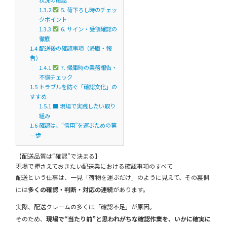
1.3.2
5. 荷下ろし時のチェッ
クポイント
1.3.3
6. サイン・受領確認の
徹底
1.4
配送後の確認事項（帰庫・報
告）
1.4.1
7. 帰庫時の業務報告・
不備チェック
1.5
トラブルを防ぐ「確認文化」の
すすめ
1.5.1
■ 現場で実践したい取り
組み
1.6
確認は、“信用”を運ぶための第
一歩
【配送品質は“確認”で決まる】
現場で押さえておきたい配送業における確認事項のすべて
配送という仕事は、一見「荷物を運ぶだけ」のように見えて、その裏側
には
多くの確認・判断・対応の連続
があります。
実際、配送クレームの多くは「確認不足」が原因。
そのため、
現場で“当たり前”と思われがちな確認作業を、いかに確実に