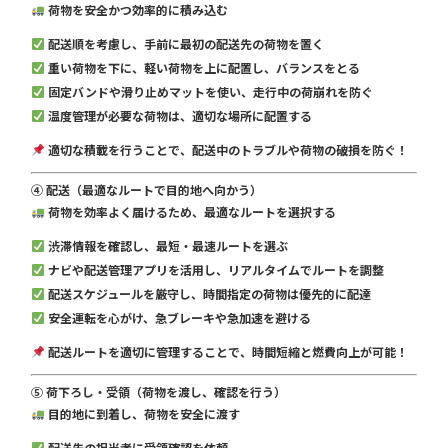
荷物を安全かつ効率的に積み込む
配送順を考慮し、手前に最初の配送先の荷物を置く
重い荷物を下に、軽い荷物を上に配置し、バランスをとる
固定バンドや滑り止めマットを使い、走行中の荷崩れを防ぐ
温度管理が必要な荷物は、適切な場所に配置する
適切な積載を行うことで、配送中のトラブルや荷物の破損を防ぐ！
④ 配送（最適なルートで目的地へ向かう）
荷物を効率よく届けるため、最適なルートを選択する
渋滞情報を確認し、最短・最速ルートを選ぶ
ナビや配送管理アプリを活用し、リアルタイムでルートを調整
配送スケジュールを厳守し、時間指定の荷物は優先的に配達
安全運転を心がけ、急ブレーキや急加速を避ける
配送ルートを適切に管理することで、時間短縮と燃費向上が可能！
⑤ 荷下ろし・受領（荷物を渡し、確認を行う）
目的地に到着し、荷物を安全に渡す
配送先の担当者に受領確認を依頼