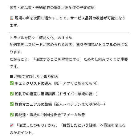
伝票・納品書・未納荷物の提出／再配達の予定確認
現場の声を次回に活かすことで、
サービス品質の改善が可能
になり
ます。
トラブルを防ぐ「確認文化」のすすめ
配送業務はスピードが求められる反面、
焦りや慣れがトラブルの元
にな
ります。
だからこそ、「確認することを習慣にする」ための仕組みづくりが重要
です。
■ 現場で実践したい取り組み
チェックリストの導入
（紙・アプリどちらでも可）
朝礼での指差し確認訓練
（ドライバー意識の統一）
教育マニュアルの整備
（新人〜ベテランまで基準統一）
再配達・事故の“原因分析会”でチーム改善
「確認したつもり」から、「
確認したという証拠
」へ意識を変える
のがポイント。