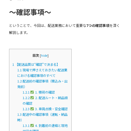
～確認事項～
ということで、今回は、配送業務において重要な
7つの確認事項
を深く
解説します。
目次
[
hide
]
1
【配送品質は“確認”で決まる】
1.1
現場で押さえておきたい配送業
における確認事項のすべて
1.2
配送前の確認事項（積込み・出
発前）
1.2.1
1. 積荷の確認
1.2.2
2. 配送ルート・納品順
の確認
1.2.3
3. 車両点検・安全確認
1.3
配送中の確認事項（運転・納品
時）
1.3.1
4. 到着前の連絡と現地
状況の確認