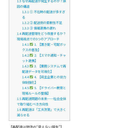
1.3
なぜ再配達が発生するのか？原
因の構造
1.3.1
① 不在時の配達が多すぎ
る
1.3.2
② 配送側の柔軟性不足
1.3.3
③ 情報連携の遅れ
1.4
再配達管理をどう改善するか？
現場視点での5つのアプローチ
1.4.1
1. 【置き配・宅配ボッ
クスの普及】
1.4.2
2. 【スマホ通知・チャ
ット連携】
1.4.3
3. 【業務システムで再
配達データを可視化】
1.4.4
4. 【荷主企業との協力
体制強化】
1.4.5
5. 【ドライバー教育と
現場ルールの整備】
1.5
再配達問題の未来──社会全体
で取り組むべき方向性
1.6
再配達は「工夫次第」で大きく
減らせる
【再配達は物流の“見えない損失”】