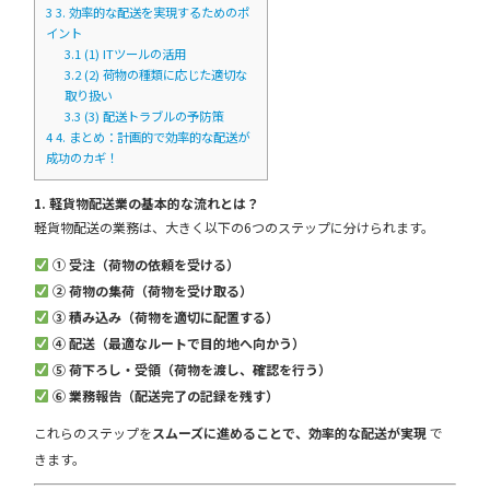
3
3. 効率的な配送を実現するためのポ
イント
3.1
(1) ITツールの活用
3.2
(2) 荷物の種類に応じた適切な
取り扱い
3.3
(3) 配送トラブルの予防策
4
4. まとめ：計画的で効率的な配送が
成功のカギ！
1. 軽貨物配送業の基本的な流れとは？
軽貨物配送の業務は、大きく以下の6つのステップに分けられます。
① 受注（荷物の依頼を受ける）
② 荷物の集荷（荷物を受け取る）
③ 積み込み（荷物を適切に配置する）
④ 配送（最適なルートで目的地へ向かう）
⑤ 荷下ろし・受領（荷物を渡し、確認を行う）
⑥ 業務報告（配送完了の記録を残す）
これらのステップを
スムーズに進めることで、効率的な配送が実現
で
きます。