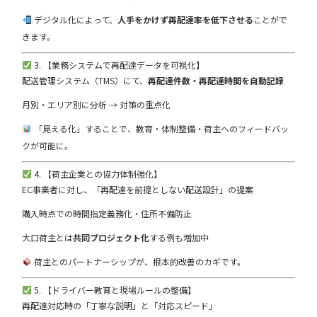
デジタル化によって、
人手をかけず再配達率を低下させる
ことがで
きます。
3. 【業務システムで再配達データを可視化】
配送管理システム（TMS）にて、
再配達件数・再配達時間を自動記録
月別・エリア別に分析 → 対策の重点化
「見える化」することで、教育・体制整備・荷主へのフィードバッ
クが可能に。
4. 【荷主企業との協力体制強化】
EC事業者に対し、「再配達を前提としない配送設計」の提案
購入時点での時間指定義務化・住所不備防止
大口荷主とは
共同プロジェクト化
する例も増加中
荷主とのパートナーシップが、根本的改善のカギです。
5. 【ドライバー教育と現場ルールの整備】
再配達対応時の「丁寧な説明」と「対応スピード」