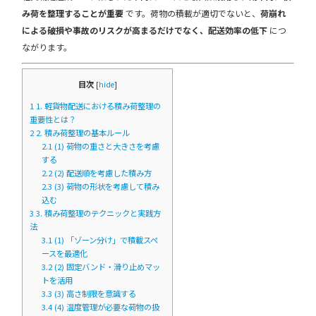
み荷を整理することが重要
です。荷物の積載が適切でないと、
荷崩れ
による破損や事故のリスクが高まるだけでなく、配送効率の低下
につ
ながります。
目次
[
hide
]
1
1. 軽貨物配送における積み荷整理の
重要性とは？
2
2. 積み荷整理の基本ルール
2.1
(1) 荷物の重さと大きさを考慮
する
2.2
(2) 配送順を考慮した積み方
2.3
(3) 荷物の形状を考慮して積み
込む
3
3. 積み荷整理のテクニックと実践方
法
3.1
(1) 「ゾーン分け」で積載スペ
ースを最適化
3.2
(2) 固定バンド・滑り止めマッ
トを活用
3.3
(3) 高さ制限を意識する
3.4
(4) 温度管理が必要な荷物の扱