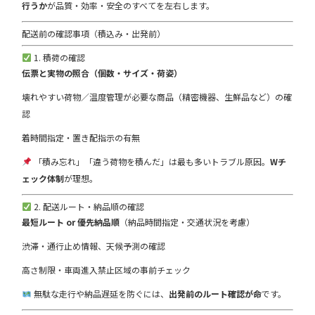
行うか
が品質・効率・安全のすべてを左右します。
配送前の確認事項（積込み・出発前）
1. 積荷の確認
伝票と実物の照合（個数・サイズ・荷姿）
壊れやすい荷物／温度管理が必要な商品（精密機器、生鮮品など）の確
認
着時間指定・置き配指示の有無
「積み忘れ」「違う荷物を積んだ」は最も多いトラブル原因。
Wチ
ェック体制
が理想。
2. 配送ルート・納品順の確認
最短ルート or 優先納品順
（納品時間指定・交通状況を考慮）
渋滞・通行止め情報、天候予測の確認
高さ制限・車両進入禁止区域の事前チェック
無駄な走行や納品遅延を防ぐには、
出発前のルート確認が命
です。