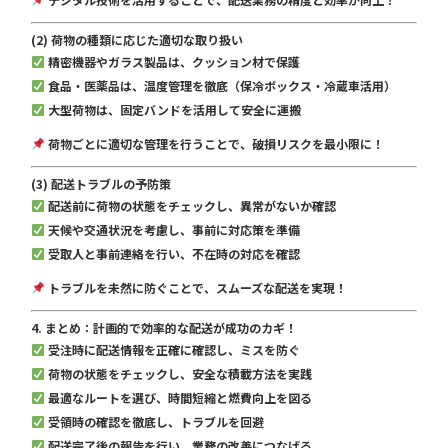
(2) 荷物の種類に応じた適切な取り扱い
精密機器やガラス製品は、クッション材で保護
食品・医薬品は、温度管理を徹底（保冷ボックス・冷蔵車活用）
大型荷物は、固定バンドを活用して安全に運搬
荷物ごとに適切な管理を行うことで、破損リスクを最小限に！
(3) 配送トラブルの予防策
配送前に荷物の状態をチェックし、異常がないか確認
天候や交通状況を考慮し、事前に対応策を準備
受取人と事前連絡を行い、不在時の対応を確認
トラブルを未然に防ぐことで、スムーズな配送を実現！
4. まとめ：計画的で効率的な配送が成功のカギ！
受注時に配送情報を正確に確認し、ミスを防ぐ
荷物の状態をチェックし、安全な積載方法を実践
最適なルートを選び、時間短縮と燃費向上を図る
受領時の確認を徹底し、トラブルを回避
配送完了後の報告を行い、業務の改善につなげる