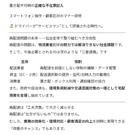
置き配不可時の
正確な不在票記入
スマートフォン操作・顧客応対のマナー研修
ドライバーが“サービスマン”として評価される時代へ。
再配達問題の未来──社会全体で取り組むべき方向性
再配達の問題は、
物流業者だけの努力では解決できない社会課題
です。
そこで、今後必要とされるのは次のような「三者連携」です
主体
役割
配送業者
再配達を前提としない体制の構築・データ管理
荷主（EC・小売）
配送選択肢の提供・住所/日時入力の義務化
消費者
置き配・ボックス利用・通知確認の協力
また、政府や自治体も、
環境負荷削減や交通混雑対策の一環として宅配
施策を支援
し始めています。
再配達は「工夫次第」で大きく減らせる
再配達は“仕方がないもの”ではありません。
むしろ、
業務の効率化・環境対応・顧客満足の向上
を同時に実現できる
「改善のチャンス」でもあります。